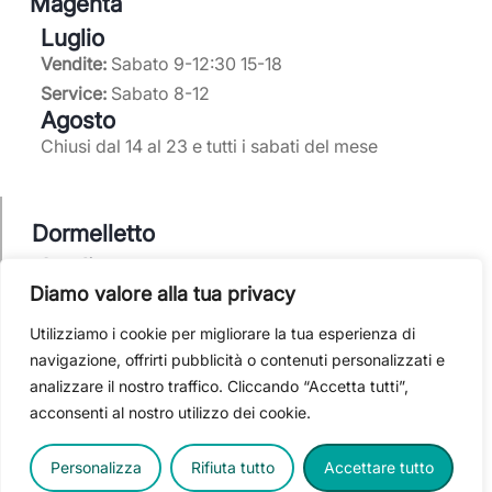
Magenta
Service partner Volkswagen
Luglio
Vendite:
Sabato 9-12:30 15-18
Service:
Sabato 8-12
Agosto
Chiusi dal 14 al 23 e tutti i sabati del mese
0297950220
info@elitcar.it
Dormelletto
Luglio
Magenta (MI) - Via F.lli Di Dio 11/13

Vendite:
Sabato 9-12:30 15-17:30
Diamo valore alla tua privacy
Dormelletto (NO) - Corso Cavour 106
Elitbike
: Sabato 9-12:30 e pomeriggio su
Utilizziamo i cookie per migliorare la tua esperienza di
appuntamento
navigazione, offrirti pubblicità o contenuti personalizzati e
Agosto
analizzare il nostro traffico. Cliccando “Accetta tutti”,
Noleggio:
Sabato 9-12:30
acconsenti al nostro utilizzo dei cookie.
Made with
by
Inforbit Studio
. Copyright Elitcar© 2026.
Vendite ed Elitbike
: Sabato 9-12:30
Tutti i diritti riservati.
Chiusi dal 14 al 23
Personalizza
Rifiuta tutto
Accettare tutto