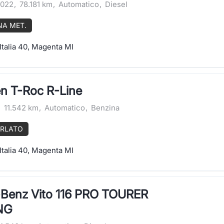
022
,
78.181 km
,
Automatico
,
Diesel
NA MET.
Italia 40, Magenta MI
n T-Roc R-Line
,
11.542 km
,
Automatico
,
Benzina
ERLATO
Italia 40, Magenta MI
Benz Vito 116 PRO TOURER
NG