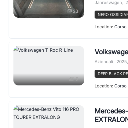
Jahreswagen
,
2
23
NERO OSSIDIA
Location:
Corso 
Volkswage
Aziendali
,
2025
DEEP BLACK P
5
Location:
Corso 
Mercedes-
EXTRALO