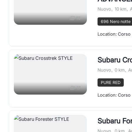
Nuovo
,
10 km
,
18
696 Nero notte 
Location:
Corso 
Subaru Cr
Nuovo
,
0 km
,
A
PURE RED
17
Location:
Corso 
Subaru Fo
Nuovo
,
0 km
,
A