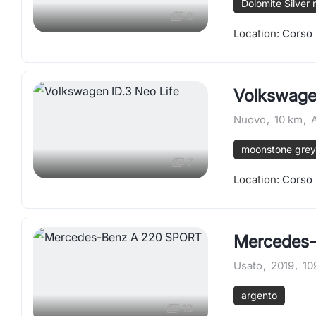
Dolomite Silver 
8
Location:
Corso 
Volkswagen
Nuovo
,
10 km
,
moonstone grey
7
Location:
Corso 
Mercedes
Usato
,
2019
,
10
argento
13