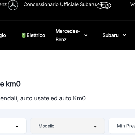
enz
Concessionario Ufficiale Subaru
Vo
Mercedes-
gio
Elettrico
Subaru
Benz
e e km0
ziendali, auto usate ed auto Km0