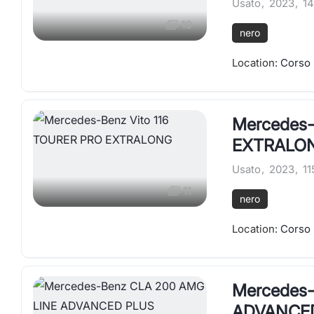
Usato
,
2023
,
14
10
nero
Location:
Corso 
Mercedes-
EXTRALO
Usato
,
2023
,
11
11
nero
Location:
Corso 
Mercedes
ADVANCE