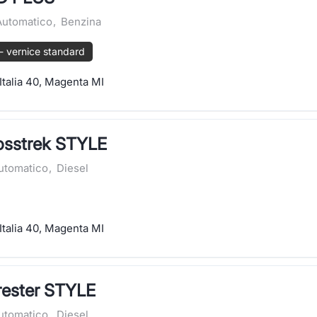
Automatico
,
Benzina
- vernice standard
Italia 40, Magenta MI
osstrek STYLE
utomatico
,
Diesel
Italia 40, Magenta MI
rester STYLE
utomatico
,
Diesel