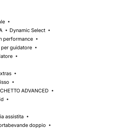
ale
A
Dynamic Select
gh performance
 per guidatore
datore
xtras
isso
CCHETTO ADVANCED
id
a assistita
ortabevande doppio