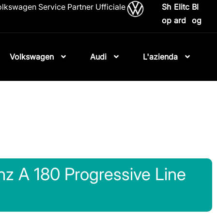
lkswagen Service Partner Ufficiale
Sh
Elitc
Bl
op
ard
og
Volkswagen
Audi
L'azienda
z A 180 Progressive Line