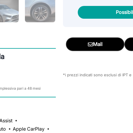
Possibi
Mail
da
*i prezzi indicati sono esclusi di IPT 
mplessiva pari a 48 mesi
Assist
uto
Apple CarPlay