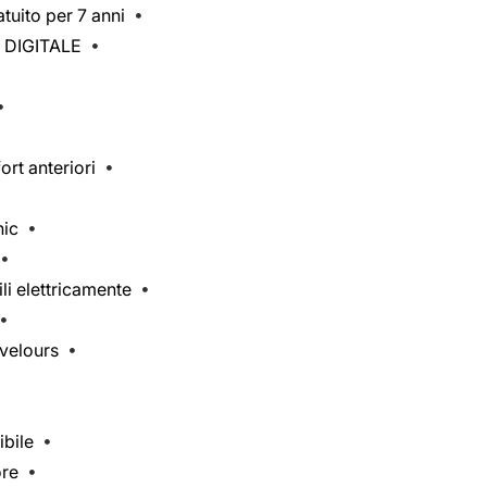
atuito per 7 anni
 DIGITALE
ort anteriori
nic
ili elettricamente
 velours
ibile
ore