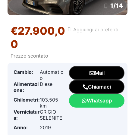
1
/
14
€27.900,0
Aggiungi ai preferiti
0
Prezzo scontato
Cambio:
Automatic
Mail
o
Alimentazi
Diesel
Chiamaci
one:
Chilometri:
103.505
Whatsapp
km
Verniciatur
GRIGIO
a:
SELENITE
Anno:
2019