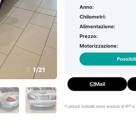
Anno:
Chilometri:
Alimentazione:
Prezzo:
Motorizzazione:
Possibil
1
/
21
Mail
*i prezzi indicati sono esclusi di IPT 