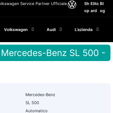
olkswagen Service Partner Ufficiale
Sh
Elitc
Bl
op
ard
og
Volkswagen
Audi
L'azienda
Mercedes-Benz SL 500 -
Mercedes-Benz
SL 500
Automatico