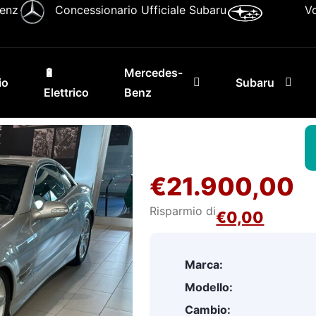
Benz
Concessionario Ufficiale Subaru
V
🔋
Mercedes-
io
Subaru
Elettrico
Benz
€21.900,00
Risparmio di
€0,00
Marca:
Modello:
Cambio: