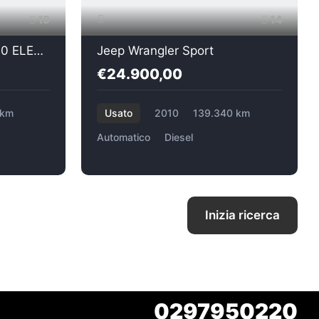
19
14
Mercedes-Benz CLK 200 ELEGANCE
Jeep Wrangler Sport
€24.900,00
 km
Usato
2010
139.340 km
Automatico
Diesel
Inizia ricerca
0297950220