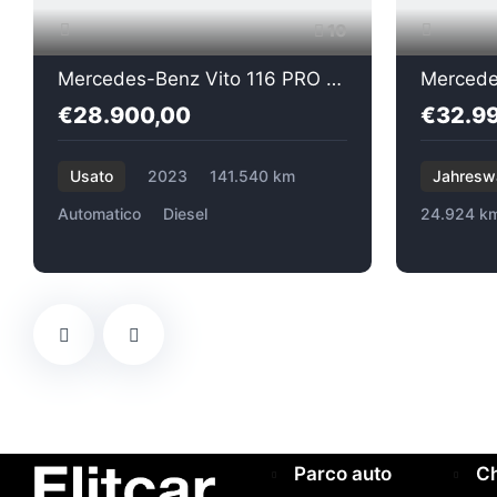
10
Mercedes-Benz Vito 116 PRO TOURER EXTRALONG
€28.900,00
€32.9
Usato
2023
141.540 km
Jahresw
Automatico
Diesel
24.924 k
Parco auto
Ch