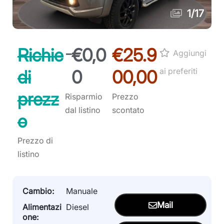
1
/
17
-
Richie
€0,0
€25.9
Aggiungi
ai preferiti
di
0
00,00
prezz
Risparmio
Prezzo
dal listino
scontato
o
Prezzo di
listino
Cambio:
Manuale
Mail
Alimentazi
Diesel
one: