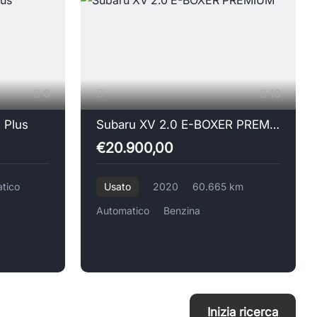
6
13
 Plus
Subaru XV 2.0 E-BOXER PREMIUM
€20.900,00
tico
Usato
2020
60.665 km
Automatico
Benzina
Inizia ricerca