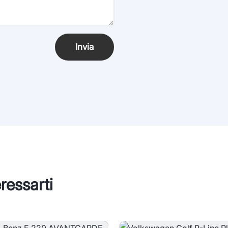
Invia
ressarti