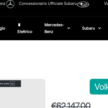
enz
Concessionario Ufficiale Subaru
Vo
🔋
Mercedes-
gio
Subaru
Elettrico
Benz
Vol
€62.147,00