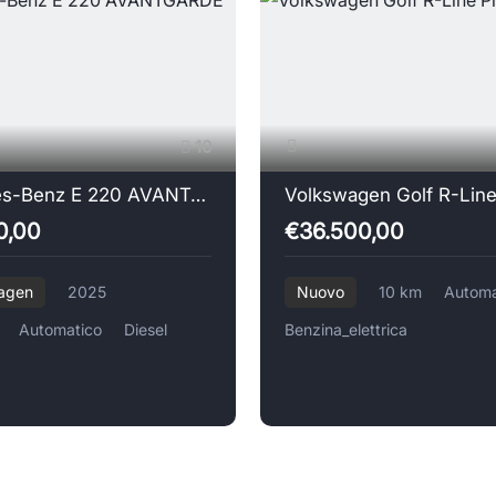
10
Mercedes-Benz E 220 AVANTGARDE advanced
Volkswagen Golf R-Line
0,00
€36.500,00
agen
2025
Nuovo
10 km
Automa
Automatico
Diesel
Benzina_elettrica