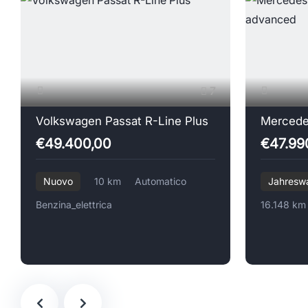
7
Volkswagen Passat R-Line Plus
€49.400,00
€47.99
Nuovo
10 km
Automatico
Jahresw
Benzina_elettrica
16.148 km