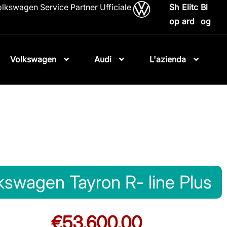
lkswagen Service Partner Ufficiale
Sh
Elitc
Bl
op
ard
og
Volkswagen
Audi
L'azienda
kswagen Tayron R- line Plus
€53.600,00