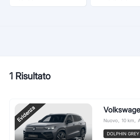
1 Risultato
Evidenza
Volkswagen
Nuovo
,
10 km
,
DOLPHIN GREY
7