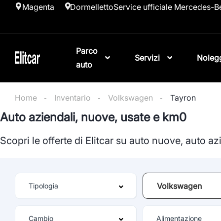
Magenta
Dormelletto
Service ufficiale Mercedes-B
Parco
Servizi
Noleg
auto
Home
Inventario
Volkswagen
Tayron
Auto aziendali, nuove, usate e km0
Scopri le offerte di Elitcar su auto nuove, auto a
Volkswagen