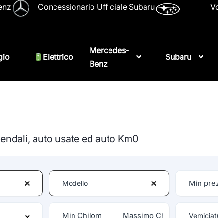
enz
Concessionario Ufficiale Subaru
Vo
Mercedes-
gio
Elettrico
Subaru
Benz
ziendali, auto usate ed auto Km0