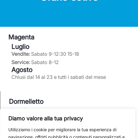
Login
Magenta
Luglio
Vendite:
Sabato 9-12:30 15-18
Service ufficiale Mercedes-Benz
Service:
Sabato 8-12
Concessionario ufficiale Subaru
Agosto
Service partner Volkswagen
Chiusi dal 14 al 23 e tutti i sabati del mese
0297950220
Dormelletto
Luglio
info@elitcar.it
Vendite:
Sabato 9-12:30 15-17:30
Diamo valore alla tua privacy
Magenta (MI) - Via F.lli Di Dio 11/13

Elitbike
: Sabato 9-12:30 e pomeriggio su
Utilizziamo i cookie per migliorare la tua esperienza di
Dormelletto (NO) - Corso Cavour 106
appuntamento
navigazione, offrirti pubblicità o contenuti personalizzati e