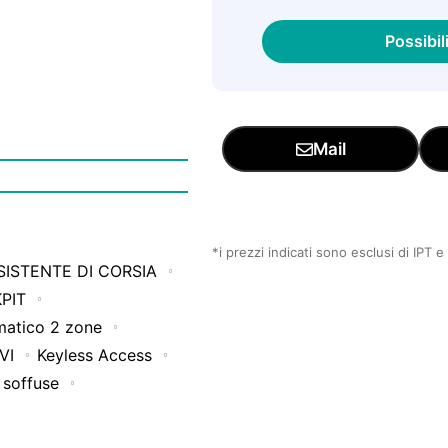
Possibil
Mail
*i prezzi indicati sono esclusi di IPT 
SISTENTE DI CORSIA
PIT
matico 2 zone
VI
Keyless Access
 soffuse