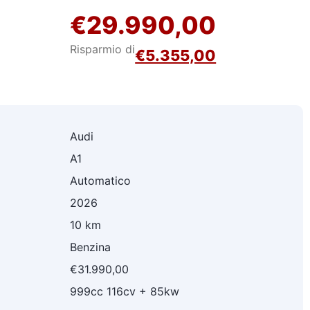
€29.990,00
Risparmio di
€5.355,00
Audi
A1
Automatico
2026
10 km
Benzina
€31.990,00
999cc 116cv + 85kw