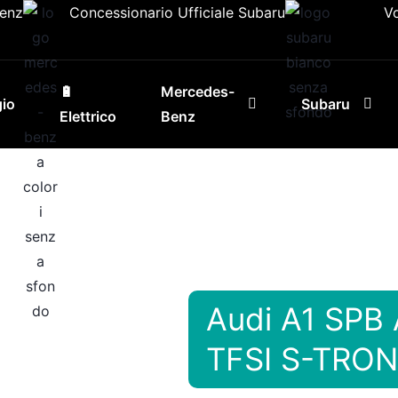
Benz
Concessionario Ufficiale Subaru
V
🔋
Mercedes-
io
Subaru
Elettrico
Benz
Audi A1 SPB
TFSI S-TRON