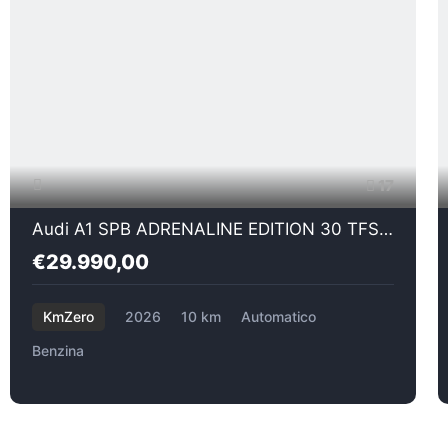
17
Audi A1 SPB ADRENALINE EDITION 30 TFSI S-TRONIC
€29.990,00
KmZero
2026
10 km
Automatico
Benzina