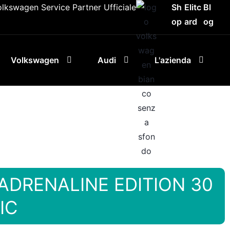
olkswagen Service Partner Ufficiale
Sh
Elitc
Bl
op
ard
og
Volkswagen
Audi
L'azienda
 ADRENALINE EDITION 30
IC