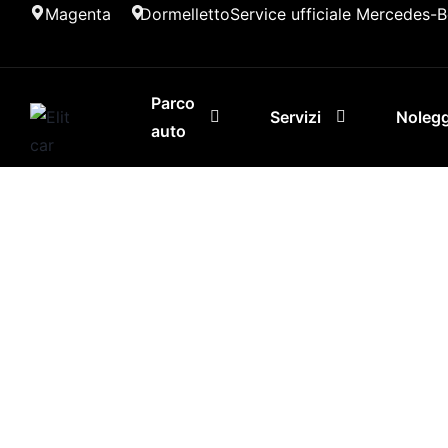
Magenta
Dormelletto
Service ufficiale Mercedes-
Parco
Servizi
Nolegg
auto