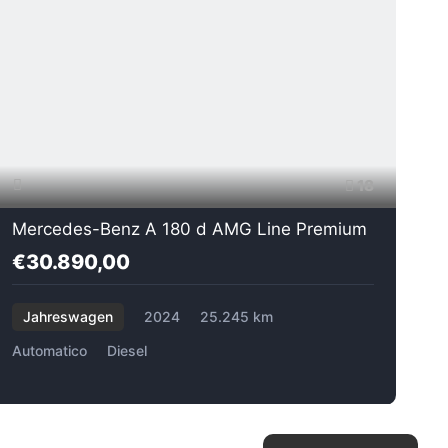
18
Mercedes-Benz A 180 d AMG Line Premium
€30.890,00
Jahreswagen
2024
25.245 km
Automatico
Diesel
A