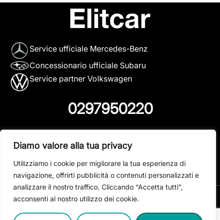
Service ufficiale Mercedes-Benz
Concessionario ufficiale Subaru
Service partner Volkswagen
0297950220
info@elitcar.it
Diamo valore alla tua privacy
Magenta (MI) - Via F.lli Di Dio 11/13

Utilizziamo i cookie per migliorare la tua esperienza di
Dormelletto (NO) - Corso Cavour 106
navigazione, offrirti pubblicità o contenuti personalizzati e
analizzare il nostro traffico. Cliccando “Accetta tutti”,
acconsenti al nostro utilizzo dei cookie.
Made with 🚀 by
Inforbit Studio
. Copyright Elitcar© 2026.
Tutti i diritti riservati.