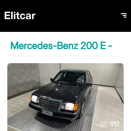
Mercedes-Benz 200 E -
1
/
17