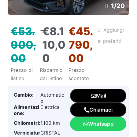
1
/
20
-
€53.
€8.1
€45.
Aggiungi
ai preferiti
900,
10,0
790,
00
0
00
Prezzo di
Risparmio
Prezzo
listino
dal listino
scontato
Cambio:
Automatic
Mail
o
Alimentazi
Elettrica
Chiamaci
one:
Chilometri:
1.100 km
Whatsapp
Verniciatur
CRISTAL