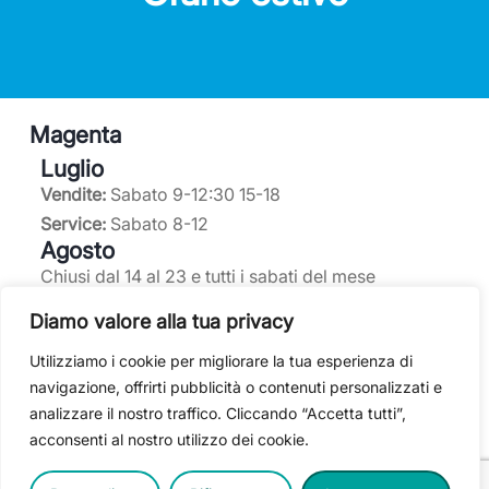
Magenta
Luglio
Vendite:
Sabato 9-12:30 15-18
Service:
Sabato 8-12
Agosto
Chiusi dal 14 al 23 e tutti i sabati del mese
Diamo valore alla tua privacy
Dormelletto
Utilizziamo i cookie per migliorare la tua esperienza di
navigazione, offrirti pubblicità o contenuti personalizzati e
Luglio
analizzare il nostro traffico. Cliccando “Accetta tutti”,
Vendite:
Sabato 9-12:30 15-17:30
acconsenti al nostro utilizzo dei cookie.
Elitbike
: Sabato 9-12:30 e pomeriggio su
appuntamento