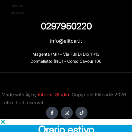
0297950220
info@elitcar.it
Magenta (MI) - Via F.lli Di Dio 11/13

Dormelletto (NO) - Corso Cavour 106
Made with 🚀 by
Inforbit Studio
. Copyright Elitcar© 2026.
Tutti i diritti riservati.
Orario estivo