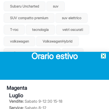
Subaru Uncharted
suv
SUV compatto premium
suv elettrico
T-roc
tecnologia
vetri oscurati
volkswagen
VolkswagenHybrid
volkswagen progetto valore
wurth
Orario estivo
Magenta
Luglio
Service ufficiale Mercedes-Benz
Vendite:
Sabato 9-12:30 15-18
Concessionario ufficiale Subaru
Service:
Sabato 8-12