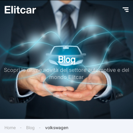
Blog
Scopri le ultime novità del settore automotive e del
mondo Elitcar
Home
Blog
volkswagen