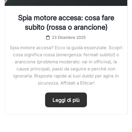
Spia motore accesa: cosa fare
subito (rossa o arancione)
23 Dicembre 2025
Spia motore accesa? Ecco la guida essenziale. Scopri
cosa significa rossa (emergenza: fermati subito!) o
arancione (problema moderato: vai in officina), le
cause principali, passi da seguire e perché non
ignorarla. Risposte rapide ai tuoi dubbi per agire in
sicurezza. Affidati a Elitcar!
Leggi di più