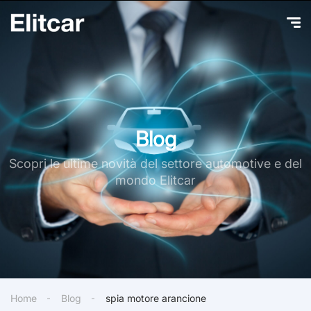
Blog
Scopri le ultime novità del settore automotive e del
mondo Elitcar
Home
Blog
spia motore arancione