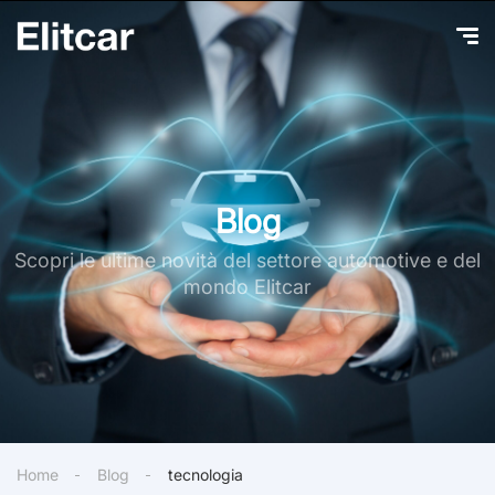
Blog
Scopri le ultime novità del settore automotive e del
mondo Elitcar
Home
Blog
tecnologia