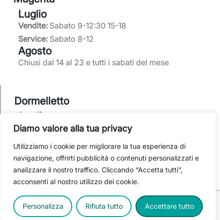
Luglio
Vendite:
Sabato 9-12:30 15-18
Service:
Sabato 8-12
Agosto
Chiusi dal 14 al 23 e tutti i sabati del mese
Dormelletto
Luglio
Vendite:
Sabato 9-12:30 15-17:30
Diamo valore alla tua privacy
Elitbike
: Sabato 9-12:30 e pomeriggio su
Utilizziamo i cookie per migliorare la tua esperienza di
appuntamento
navigazione, offrirti pubblicità o contenuti personalizzati e
Agosto
analizzare il nostro traffico. Cliccando “Accetta tutti”,
Noleggio:
Sabato 9-12:30
acconsenti al nostro utilizzo dei cookie.
Vendite ed Elitbike
: Sabato 9-12:30
Chiusi dal 14 al 23
Personalizza
Rifiuta tutto
Accettare tutto