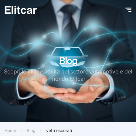
Blog
Scopri le ultime novità del settore automotive e del
mondo Elitcar
Home
Blog
vetri oscurati